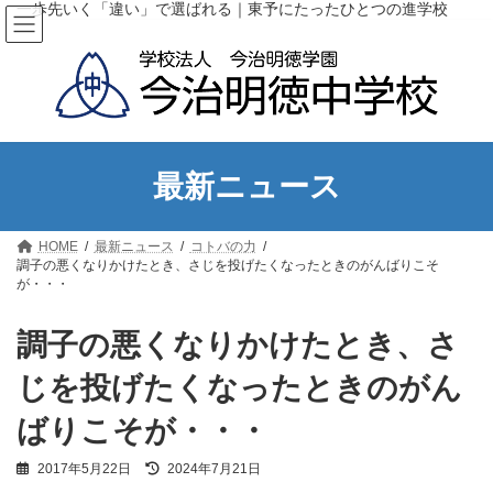
コ
ナ
一歩先いく「違い」で選ばれる｜東予にたったひとつの進学校
ン
ビ
テ
ゲ
ン
ー
ツ
シ
へ
ョ
ス
ン
キ
に
ッ
移
最新ニュース
プ
動
HOME
最新ニュース
コトバの力
調子の悪くなりかけたとき、さじを投げたくなったときのがんばりこそ
が・・・
調子の悪くなりかけたとき、さ
じを投げたくなったときのがん
ばりこそが・・・
最
2017年5月22日
2024年7月21日
終