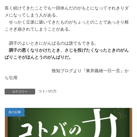
更
長く続けてきたことでも一回休んだのがもとになってそれきりダ
新
日
メになってしまう人がある。
時
せっかく立派に築いてきたものがちょっとのことであっさり根
:
こそぎ崩されてしまうことがある。
調子のよいときにがんばるのは誰でもできる。
調子の悪くなりかけたとき、さじを投げたくなったときのがん
ばりこそがほんとうのがんばりだ。
致知ブログより『東井義雄一日一言』か
ら引用
コトバの力
カテゴリー
前の記事