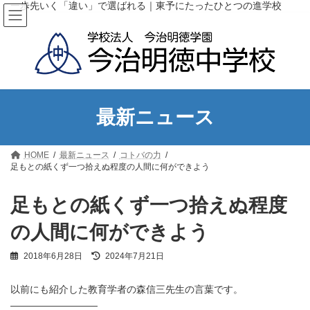
コ
ナ
一歩先いく「違い」で選ばれる｜東予にたったひとつの進学校
ン
ビ
テ
ゲ
ン
ー
ツ
シ
へ
ョ
ス
ン
キ
に
ッ
移
最新ニュース
プ
動
HOME
最新ニュース
コトバの力
足もとの紙くず一つ拾えぬ程度の人間に何ができよう
足もとの紙くず一つ拾えぬ程度
の人間に何ができよう
最
2018年6月28日
2024年7月21日
終
更
以前にも紹介した教育学者の森信三先生の言葉です。
新
日
—————————