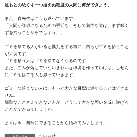
時
足もとの紙くず一つ拾えぬ程度の人間に何ができよう。
:
また、森先生はこうも述べています。
「人間が謙虚になるための手近な、そして着実な道は、まず紙く
ずを拾うことからでしょう。」
————————–
ゴミを捨てる人がいると批判をする前に、自らがゴミを拾うこと
が大切です。
ゴミを拾う人はゴミを捨てなくなるのです。
また、ごみが落ちていないきれいな環境を作っていけば、しぜん
にゴミを捨てる人も減っていきます。
ゴミ一つ拾えない人は、もっと大きな目標に達することはできま
せん。
簡単なことさえできない人が、どうして大きな願いを成し遂げる
ことができるでしょうか。
まずは今、自分にできることから始めてみましょう。
コトバの力
カテゴリー