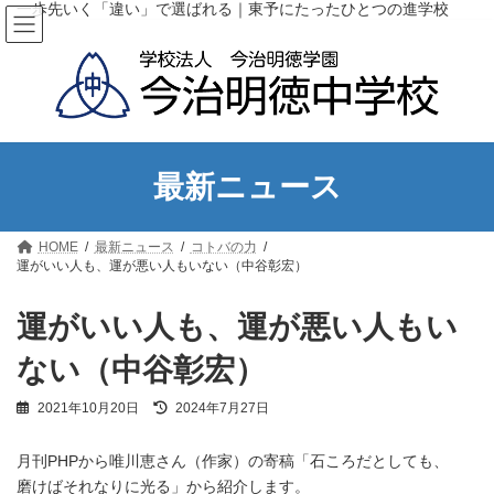
コ
ナ
一歩先いく「違い」で選ばれる｜東予にたったひとつの進学校
ン
ビ
テ
ゲ
ン
ー
ツ
シ
へ
ョ
ス
ン
キ
に
ッ
移
最新ニュース
プ
動
HOME
最新ニュース
コトバの力
運がいい人も、運が悪い人もいない（中谷彰宏）
運がいい人も、運が悪い人もい
ない（中谷彰宏）
最
2021年10月20日
2024年7月27日
終
更
月刊PHPから唯川恵さん（作家）の寄稿「石ころだとしても、
新
日
磨けばそれなりに光る」から紹介します。