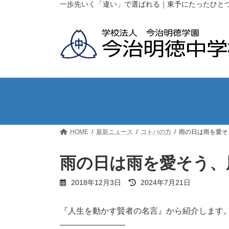
コ
ナ
一歩先いく「違い」で選ばれる｜東予にたったひと
ン
ビ
テ
ゲ
ン
ー
ツ
シ
へ
ョ
ス
ン
キ
に
ッ
移
プ
動
HOME
最新ニュース
コトバの力
雨の日は雨を愛そ
雨の日は雨を愛そう、
最
2018年12月3日
2024年7月21日
終
更
新
『人生を動かす賢者の名言』から紹介します
日
————————
時