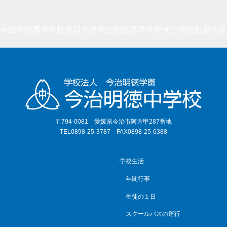
今治明徳高等学校矢田分校
今治明徳高等学校
今治明徳短期大学
〒794-0081 愛媛県今治市阿方甲287番地
TEL0898-25-3787 FAX0898-25-6388
学校生活
年間行事
生徒の１日
スクールバスの運行