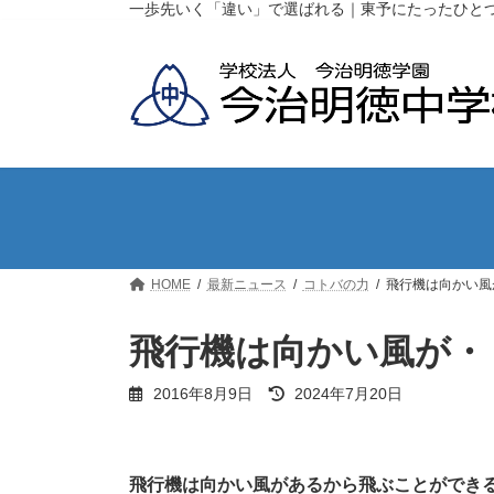
コ
ナ
一歩先いく「違い」で選ばれる｜東予にたったひと
ン
ビ
テ
ゲ
ン
ー
ツ
シ
へ
ョ
ス
ン
キ
に
ッ
移
プ
動
HOME
最新ニュース
コトバの力
飛行機は向かい風
飛行機は向かい風が・
最
2016年8月9日
2024年7月20日
終
更
新
日
飛行機は向かい風があるから飛ぶことができ
時