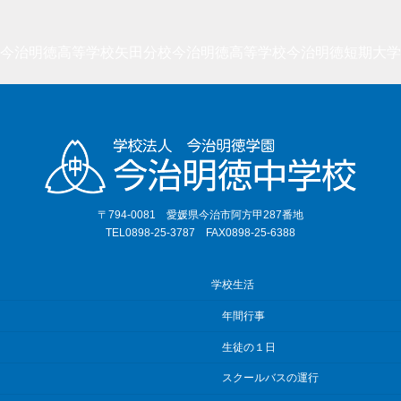
今治明徳高等学校矢田分校
今治明徳高等学校
今治明徳短期大学
〒794-0081 愛媛県今治市阿方甲287番地
TEL0898-25-3787 FAX0898-25-6388
学校生活
年間行事
生徒の１日
スクールバスの運行