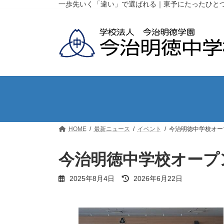
コ
ナ
一歩先いく「違い」で選ばれる｜東予にたったひと
ン
ビ
テ
ゲ
ン
ー
ツ
シ
へ
ョ
ス
ン
キ
に
ッ
移
プ
動
HOME
最新ニュース
イベント
今治明徳中学校オープ
今治明徳中学校オープン
最
2025年8月4日
2026年6月22日
終
更
新
日
時