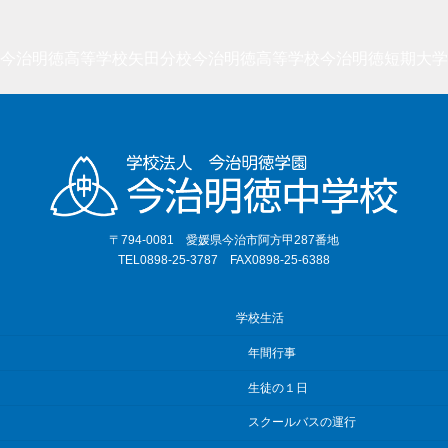
今治明徳高等学校矢田分校
今治明徳高等学校
今治明徳短期大学
〒794-0081 愛媛県今治市阿方甲287番地
TEL0898-25-3787 FAX0898-25-6388
学校生活
年間行事
生徒の１日
スクールバスの運行