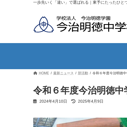
コ
ナ
一歩先いく「違い」で選ばれる｜東予にたったひと
ン
ビ
テ
ゲ
ン
ー
ツ
シ
へ
ョ
ス
ン
キ
に
ッ
移
プ
動
HOME
最新ニュース
部活動
令和６年度今治明徳中
令和６年度今治明徳中
最
2024年4月10日
2025年4月9日
終
更
新
日
時