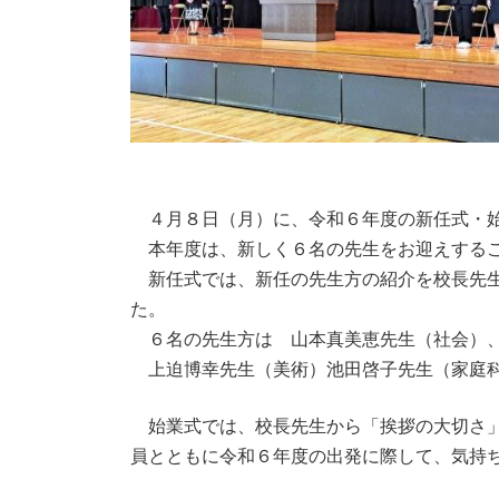
４月８日（月）に、令和６年度の新任式・始
本年度は、新しく６名の先生をお迎えする
新任式では、新任の先生方の紹介を校長先生
た。
６名の先生方は 山本真美恵先生（社会）、
上迫博幸先生（美術）池田啓子先生（家庭科
始業式では、校長先生から「挨拶の大切さ」
員とともに令和６年度の出発に際して、気持