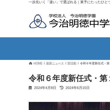
コ
ナ
一歩先いく「違い」で選ばれる｜東予にたったひと
ン
ビ
テ
ゲ
ン
ー
ツ
シ
へ
ョ
ス
ン
キ
に
ッ
移
プ
動
HOME
最新ニュース
部活動
令和６年度新任式・第
令和６年度新任式・第
最
2024年4月8日
2024年6月15日
終
更
新
日
時