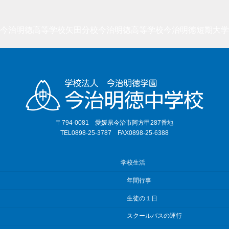
今治明徳高等学校矢田分校
今治明徳高等学校
今治明徳短期大学
〒794-0081 愛媛県今治市阿方甲287番地
TEL0898-25-3787 FAX0898-25-6388
学校生活
年間行事
生徒の１日
スクールバスの運行