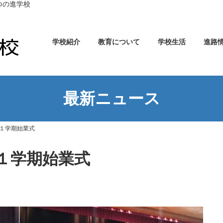
つの進学校
学校紹介
教育について
学校生活
進路
最新ニュース
１学期始業式
１学期始業式