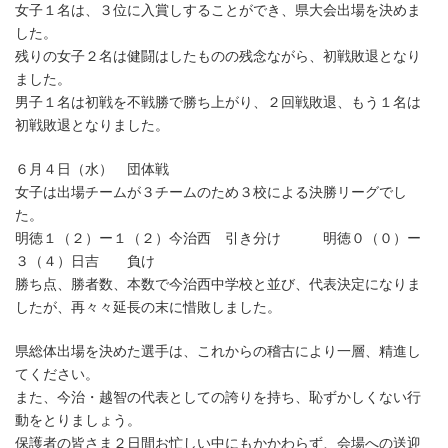
女子１名は、３位に入賞しすることができ、県大会出場を決めま
した。
残りの女子２名は健闘はしたものの残念ながら、初戦敗退となり
ました。
男子１名は初戦を不戦勝で勝ち上がり、２回戦敗退、もう１名は
初戦敗退となりました。
６月４日（水） 団体戦
女子は出場チームが３チームのため３校による決勝リーグでし
た。
明徳１（２）ー１（２）今治西 引き分け 明徳０（０）ー
３（４）日吉 負け
勝ち点、勝者数、本数で今治西中学校と並び、代表決定になりま
したが、再々々延長の末に惜敗しました。
県総体出場を決めた選手は、これからの稽古により一層、精進し
てください。
また、今治・越智の代表としての誇りを持ち、恥ずかしくない行
動をとりましょう。
保護者の皆さま２日間お忙しい中にもかかわらず、会場への送迎