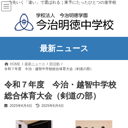
コ
ナ
一歩先いく「違い」で選ばれる｜東予にたったひとつの進学校
ン
ビ
テ
ゲ
ン
ー
ツ
シ
へ
ョ
ス
ン
キ
に
ッ
移
最新ニュース
プ
動
HOME
最新ニュース
部活動
令和７年度 今治・越智中学校総合体育大会（剣道の部）
令和７年度 今治・越智中学校
総合体育大会（剣道の部）
最
2025年6月4日
2025年6月4日
終
更
新
日