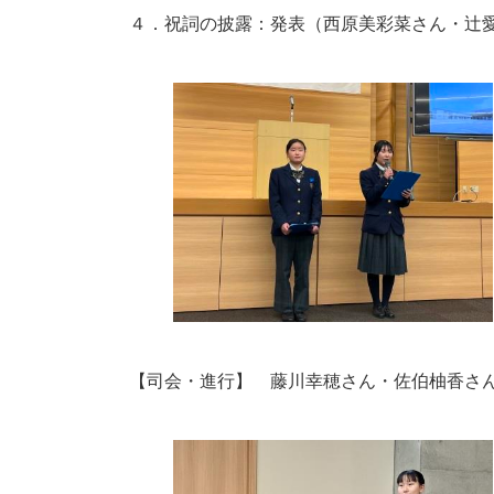
４．祝詞の披露：発表（西原美彩菜さん・辻
【司会・進行】 藤川幸穂さん・佐伯柚香さ