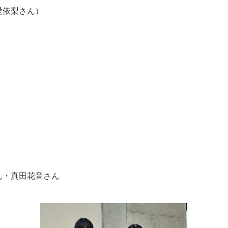
愛依梨さん）
ん・真田花音さん