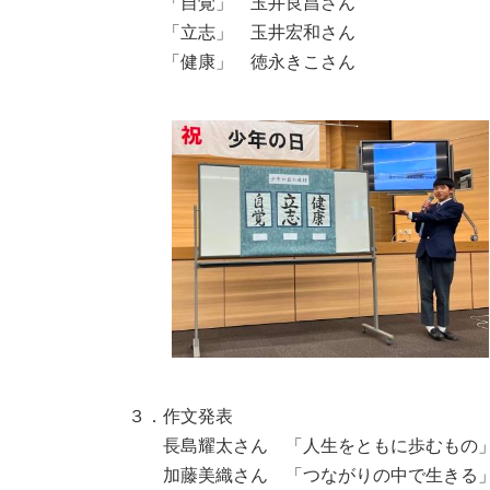
「自覚」 玉井良昌さん
「立志」 玉井宏和さん
「健康」 徳永きこさん
３．作文発表
長島耀太さん 「人生をともに歩むもの
加藤美織さん 「つながりの中で生きる