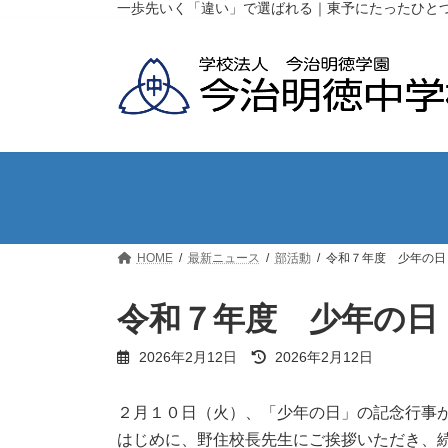
コ
ナ
一歩先いく「違い」で選ばれる｜東予にたったひと
ン
ビ
テ
ゲ
ン
ー
ツ
シ
へ
ョ
ス
ン
キ
に
ッ
移
プ
動
HOME
最新ニュース
部活動
令和７年度 少年の日
令和７年度 少年の日
最
2026年2月12日
2026年2月12日
終
更
新
２月１０日（火）、「少年の日」の記念行事
日
はじめに、野住校長先生にご挨拶いただき、
時