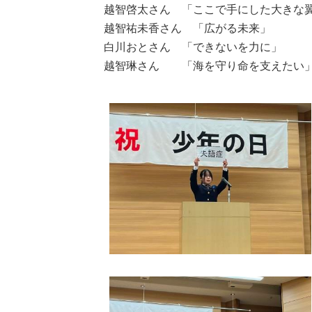
越智啓太さん 「ここで手にした大きな
越智祐未香さん 「広がる未来」
白川おとさん 「できないを力に」
越智琳さん 「海を守り命を支えたい