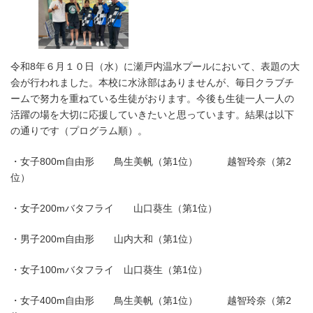
時
:
令和8年６月１０日（水）に瀬戸内温水プールにおいて、表題の大
会が行われました。本校に水泳部はありませんが、毎日クラブチ
ームで努力を重ねている生徒がおります。今後も生徒一人一人の
活躍の場を大切に応援していきたいと思っています。結果は以下
の通りです（プログラム順）。
・女子800m自由形 鳥生美帆（第1位） 越智玲奈（第2
位）
・女子200mバタフライ 山口葵生（第1位）
・男子200m自由形 山内大和（第1位）
・女子100mバタフライ 山口葵生（第1位）
・女子400m自由形 鳥生美帆（第1位） 越智玲奈（第2