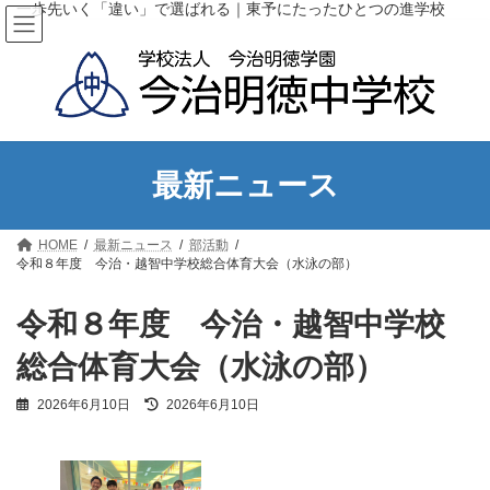
コ
ナ
一歩先いく「違い」で選ばれる｜東予にたったひとつの進学校
ン
ビ
テ
ゲ
ン
ー
ツ
シ
へ
ョ
ス
ン
キ
に
ッ
移
最新ニュース
プ
動
HOME
最新ニュース
部活動
令和８年度 今治・越智中学校総合体育大会（水泳の部）
令和８年度 今治・越智中学校
総合体育大会（水泳の部）
最
2026年6月10日
2026年6月10日
終
更
新
日