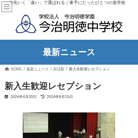
コ
ナ
一歩先いく「違い」で選ばれる｜東予にたったひとつの進学校
ン
ビ
テ
ゲ
ン
ー
ツ
シ
へ
ョ
ス
ン
キ
に
ッ
移
最新ニュース
プ
動
HOME
最新ニュース
部活動
新入生歓迎レセプション
新入生歓迎レセプション
最
2024年4月20日
2024年6月15日
終
更
新
日
時
: