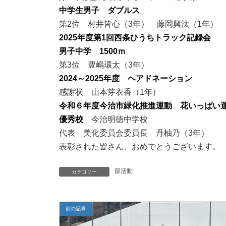
中学生男子 ダブルス
第2位 村井皆心（3年） 藤岡興汰（1年）
2025年度第1回西条ひうちトラック記録会
男子中学 1500ｍ
第3位 豊嶋環太（3年）
2024～2025年度 ヘアドネーション
感謝状 山本芽衣香（1年）
令和６年度今治市緑化推進運動 花いっぱい
優秀校
今治明徳中学校
代表 美化委員会委員長 丹柚乃（3年）
表彰された皆さん、おめでとうございます。
部活動
カテゴリー
前の記事