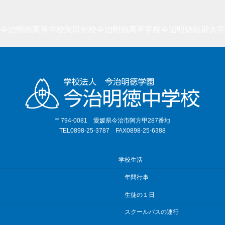
今治明徳高等学校矢田分校
今治明徳高等学校
今治明徳短期大学
〒794-0081 愛媛県今治市阿方甲287番地
TEL0898-25-3787 FAX0898-25-6388
学校生活
年間行事
生徒の１日
スクールバスの運行