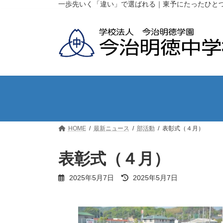
コ
ナ
一歩先いく「違い」で選ばれる｜東予にたったひと
ン
ビ
テ
ゲ
ン
ー
ツ
シ
へ
ョ
ス
ン
キ
に
ッ
移
プ
動
HOME
最新ニュース
部活動
表彰式（４月）
表彰式（４月）
最
2025年5月7日
2025年5月7日
終
更
新
日
時