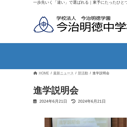
コ
ナ
一歩先いく「違い」で選ばれる｜東予にたったひと
ン
ビ
テ
ゲ
ン
ー
ツ
シ
へ
ョ
ス
ン
キ
に
ッ
移
プ
動
HOME
最新ニュース
部活動
進学説明会
進学説明会
最
2024年6月21日
2024年6月21日
終
更
新
日
時