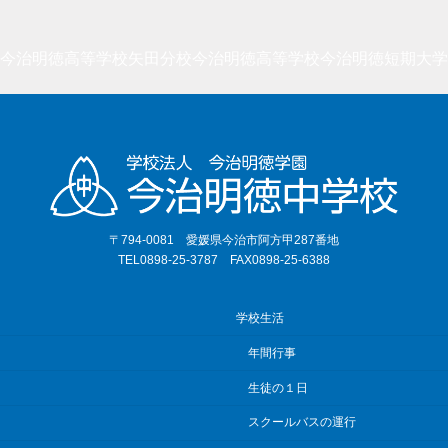
今治明徳高等学校矢田分校
今治明徳高等学校
今治明徳短期大学
〒794-0081 愛媛県今治市阿方甲287番地
TEL0898-25-3787 FAX0898-25-6388
学校生活
年間行事
生徒の１日
スクールバスの運行