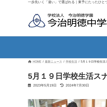
コ
ナ
一歩先いく「違い」で選ばれる｜東予にたったひと
ン
ビ
テ
ゲ
ン
ー
ツ
シ
へ
ョ
ス
ン
キ
に
ッ
移
プ
動
HOME
最新ニュース
学校生活
5月１９日学校生活
5月１９日学校生活ス
最
2023年5月19日
2024年7月30日
終
更
新
日
時