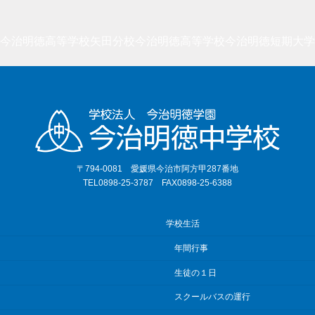
今治明徳高等学校矢田分校
今治明徳高等学校
今治明徳短期大学
〒794-0081 愛媛県今治市阿方甲287番地
TEL0898-25-3787 FAX0898-25-6388
学校生活
年間行事
生徒の１日
スクールバスの運行