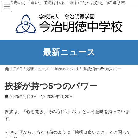
コ
ナ
一歩先いく「違い」で選ばれる｜東予にたったひとつの進学校
ン
ビ
テ
ゲ
ン
ー
ツ
シ
へ
ョ
ス
ン
キ
に
ッ
移
最新ニュース
プ
動
HOME
最新ニュース
Uncategorized
挨拶が持つ5つのパワー
挨拶が持つ5つのパワー
最
2025年1月20日
2025年1月20日
終
更
挨拶は、「心を開き、その心に近づく」という意味を持っていま
新
日
す。
時
:
小さい頃から、当たり前のように「挨拶は良いこと」だと習って